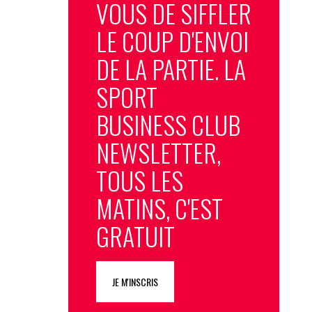
VOUS DE SIFFLER
LE COUP D'ENVOI
DE LA PARTIE. LA
SPORT
BUSINESS CLUB
NEWSLETTER,
TOUS LES
MATINS, C'EST
GRATUIT
JE M'INSCRIS