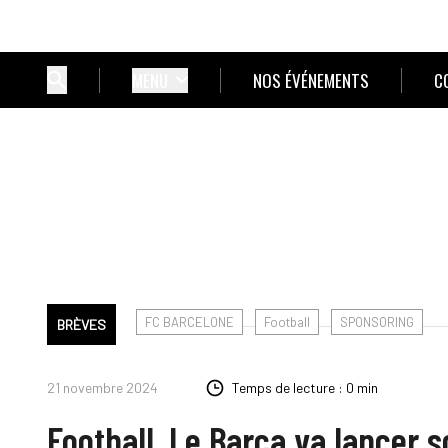
MENU
NOS ÉVÉNEMENTS
C
FC BARCELONE
Football
SPONSORING
BRÈVES
21 novembre 2024
Temps de lecture : 0 min
Football. Le Barça va lancer 