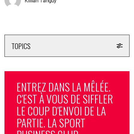
Killian Tanguy
TOPICS
ENTREZ DANS LA MÊLÉE.
C'EST À VOUS DE SIFFLER
LE COUP D'ENVOI DE LA
PARTIE. LA SPORT