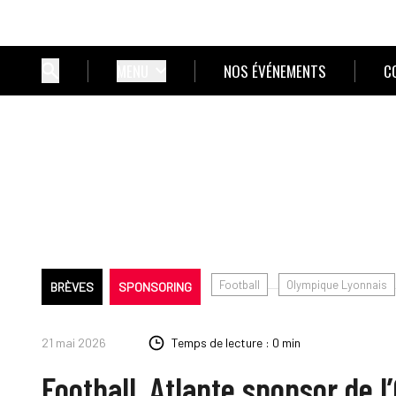
MENU
NOS ÉVÉNEMENTS
C
Football
Olympique Lyonnais
BRÈVES
SPONSORING
21 mai 2026
Temps de lecture : 0 min
Football. Atlante sponsor de l