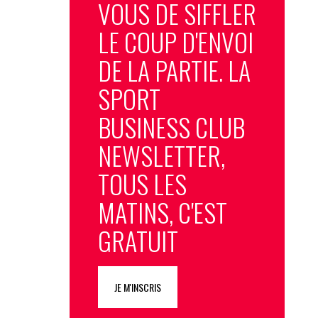
VOUS DE SIFFLER
LE COUP D'ENVOI
DE LA PARTIE. LA
SPORT
BUSINESS CLUB
NEWSLETTER,
TOUS LES
MATINS, C'EST
GRATUIT
JE M'INSCRIS