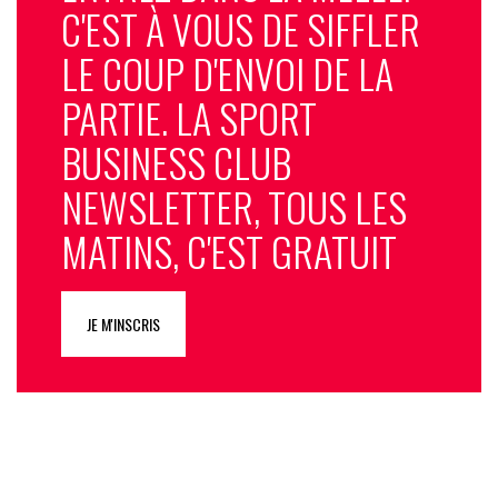
C'EST À VOUS DE SIFFLER
LE COUP D'ENVOI DE LA
PARTIE. LA SPORT
BUSINESS CLUB
NEWSLETTER, TOUS LES
MATINS, C'EST GRATUIT
JE M'INSCRIS