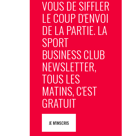
VOUS DE SIFFLER
LE COUP D'ENVOI
DE LA PARTIE. LA
SPORT
BUSINESS CLUB
NEWSLETTER,
TOUS LES
MATINS, C'EST
GRATUIT
JE M'INSCRIS