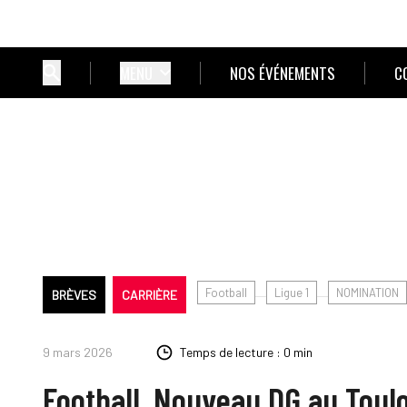
MENU
NOS ÉVÉNEMENTS
C
Football
Ligue 1
NOMINATION
BRÈVES
CARRIÈRE
9 mars 2026
Temps de lecture : 0 min
Football. Nouveau DG au Toul