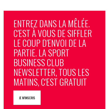
ENTREZ DANS LA MÊLÉE.
C'EST À VOUS DE SIFFLER
LE COUP D'ENVOI DE LA
PARTIE. LA SPORT
BUSINESS CLUB
NEWSLETTER, TOUS LES
MATINS, C'EST GRATUIT
JE M'INSCRIS