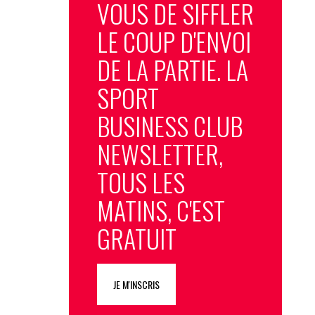
VOUS DE SIFFLER
LE COUP D'ENVOI
DE LA PARTIE. LA
SPORT
BUSINESS CLUB
NEWSLETTER,
TOUS LES
MATINS, C'EST
GRATUIT
JE M'INSCRIS