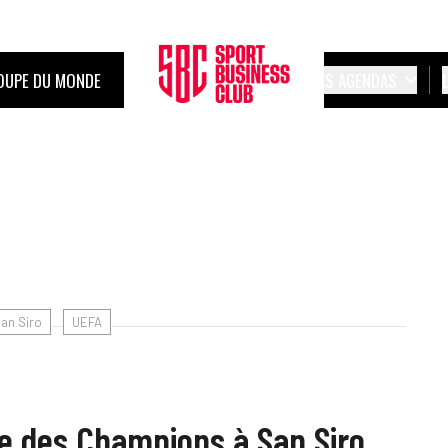
OUPE DU MONDE
LES AGENDAS
an Siro
UEFA
gue des Champions à San Siro