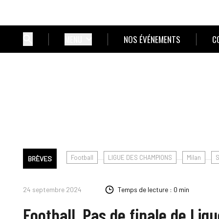
MENU
NOS ÉVÉNEMENTS
C
Football
LIGUE DES CHAMPIONS
Milan
S
BRÈVES
24 septembre 2024
Temps de lecture : 0 min
Football. Pas de finale de Li