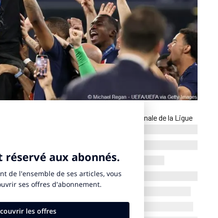
i 31 mai 2025 sur M6 dans le contexte de la finale de la Ligue
 d’euros de recettes brutes selon le bilan dressé par Kantar
et 120 spots ont été diffusés, quasiment autant avant le
atch autour de la remise de la coupe (39).
esti est Nintendo avec 4 spots et un total de 451 600 euros
69 300 euros bruts et un seul spot de 20 secondes, le plus
econds à la gloire de la nouvelle R5 électrique. Le match,
 par plus de 11 millions de personnes.