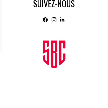
SUIVEZ-NOUS
Agence web
:
Novius