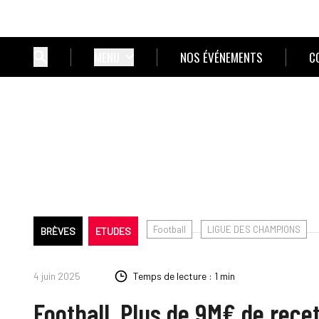
MENU
NOS ÉVÉNEMENTS
C
Football
LIGUE DES CHAMPIONS
BRÈVES
ETUDES
4 juin 2025
Temps de lecture : 1 min
Football. Plus de 9M€ de recet