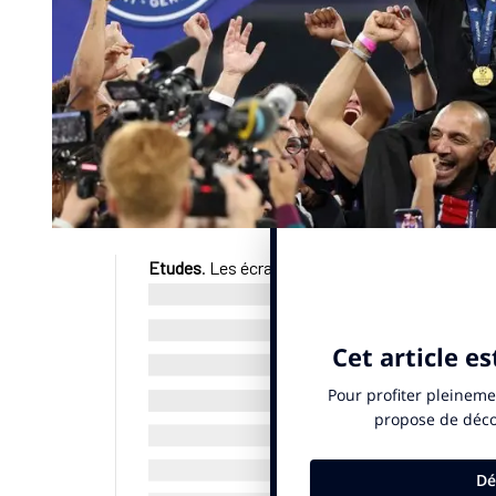
Etudes
. Les écrans publicitaires diffusés samed
des Champions masculine ont généré 9,2 millions
Media. Au total 93 annonceurs étaient présents 
match (41), lors de la mi-tems (40) qu’après le m
L’annonceur le plus présent et ayant le plus inv
bruts. Renault suit avec un investissement de 3
onéreux de tout le match, malgré un spot de 20 s
remporté par le Paris Saint-Germain, a été suivi