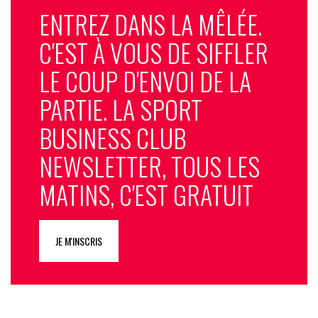
ENTREZ DANS LA MÊLÉE.
C'EST À VOUS DE SIFFLER
LE COUP D'ENVOI DE LA
PARTIE. LA SPORT
BUSINESS CLUB
NEWSLETTER, TOUS LES
MATINS, C'EST GRATUIT
JE M'INSCRIS