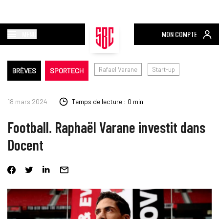
MENU
MON COMPTE
Rafael Varane
Start-up
BRÈVES
SPORTECH
18 mars 2024
Temps de lecture : 0 min
Football. Raphaël Varane investit dans
Docent