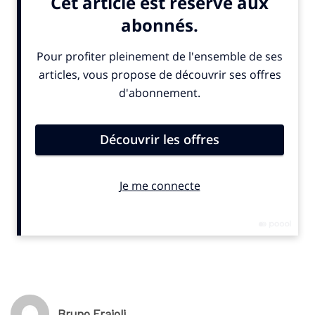
masculin, générant 9,76 milliards de dollars (8,9 Milliards
d’euros), soit une hausse de plus de 50% par rapport à 2024,
indique la FIFA dans
un communiqué
publié mercredi 3
septembre 2025.
L’Angleterre concentre plus de 3 milliards (2,7 milliards d’euros),
un record pour une seule fédération. Le football féminin suit la
même tendance, avec 1 100 transferts et 12,3 millions de dollars
(11,2 millions d’euros) de dépenses, en progression de plus de
80%. Les États-Unis dominent ce segment avec plus de 4
millions (3,6 millions d’euros).
© SportBusiness.Club – Septembre 2025
Bruno Fraioli