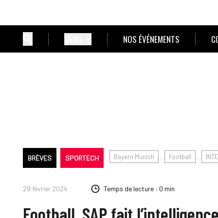
MENU
NOS ÉVÉNEMENTS
C
Bayern Munich
Football
INT
BRÈVES
SPORTECH
29 février 2024
Temps de lecture : 0 min
Football. SAP fait l’intelligenc