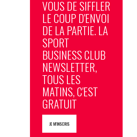
VOUS DE SIFFLER
LE COUP D'ENVOI
DE LA PARTIE. LA
SPORT
BUSINESS CLUB
NEWSLETTER,
TOUS LES
MATINS, C'EST
GRATUIT
JE M'INSCRIS