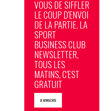
VOUS DE SIFFLER
LE COUP D'ENVOI
DE LA PARTIE. LA
SPORT
BUSINESS CLUB
NEWSLETTER,
TOUS LES
MATINS, C'EST
GRATUIT
JE M'INSCRIS