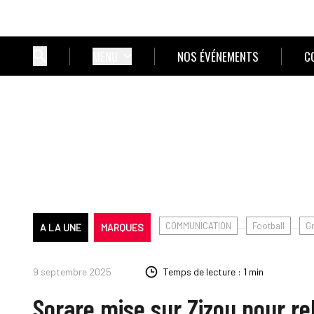
MENU
NOS ÉVÉNEMENTS
C
COMMUNICATION
Football
Gr
A LA UNE
MARQUES
9 septembre 2025
Temps de lecture : 1 min
Sorare mise sur Zizou pour rel