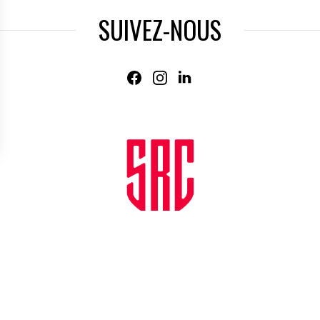
SUIVEZ-NOUS
Agence web
:
Novius