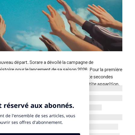
nouveau départ. Sorare a dévoilé la campagne de
istoire pour le lancement de sa saison 2026. Pour la première
ame
investit la télévision avec un spot de trente secondes
dane, ambassadeur de la marque, y fait une petite apparition.
 en affichage dans les grandes métropoles françaises et en
i 9 septembre 2025.
intervient alors que la société cherche à se relancer.
 il y a cinq ans, elle traverse une période critique. Ses
22 à 43 millions en 2024. La désaffection pour les NFT, ces
ts de licence auprès des ayants droit sportifs fragilisent son