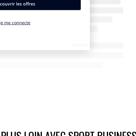
ite renégocier ses accords. Elle explore aussi d’autres pistes
ur américain de la cryptomonnaie, comme l’a confié son
et dernier.
 avec LFP Media, filiale commerciale de la Ligue de Football
er et commercialiser des cartes numériques officielles des
Depuis le 4 août, plus de 1,3 million de cartes auraient été
, précise
un communiqué
publié fin août.
 PLUS LOIN AVEC SPORT BUSINES