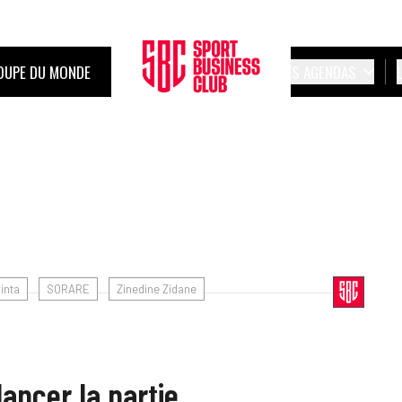
OUPE DU MONDE
LES AGENDAS
inta
SORARE
Zinedine Zidane
ancer la partie