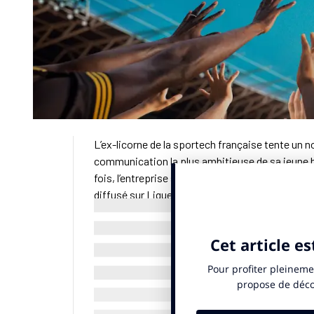
L’ex-licorne de la sportech française tente un 
communication la plus ambitieuse de sa jeune h
fois, l’entreprise spécialisée dans le
fantasy g
diffusé sur Ligue 1+ et Bein Sports. Zinédine Zi
En parallèle, Sorare déploie une forte présence
numérique, indique un communiqué publié mard
Cette initiative, orchestrée par l’agence Grinta, 
Présentée comme un fleuron français du numérique
revenus ont chuté de 143 millions d’euros en 20
images numériques uniques, et le poids des droi