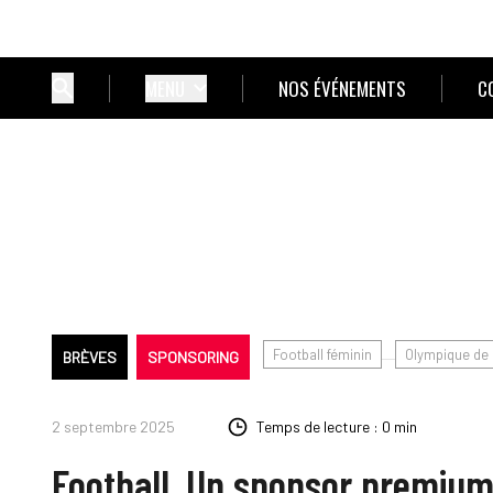
MENU
NOS ÉVÉNEMENTS
C
Football féminin
Olympique de 
BRÈVES
SPONSORING
2 septembre 2025
Temps de lecture : 0 min
Football. Un sponsor premium 