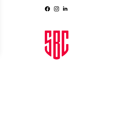
Agence web
:
Novius