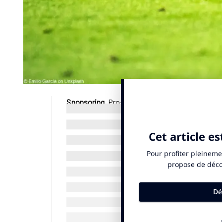
Sponsoring
. Pro-Electro.fr et l’Olympique de 
septembre 2025. La société spécialisée dans la
professionnels devient partenaire premium de la
communiqué. Son logo figurera sur la manche du
(c) SportBusiness.Club septembre 2025