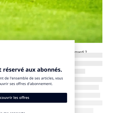
Marseille ont annoncé un accord commercial ce mardi 2
 location d’équipements en ligne à destination des
 section féminine du club de football indique un
 maillot des joueuses.