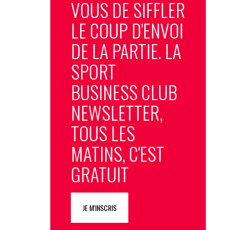
VOUS DE SIFFLER
LE COUP D'ENVOI
DE LA PARTIE. LA
SPORT
BUSINESS CLUB
NEWSLETTER,
TOUS LES
MATINS, C'EST
GRATUIT
JE M'INSCRIS