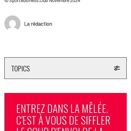
© SportBusiness.Club Novembre 2024
La rédaction
TOPICS
ENTREZ DANS LA MÊLÉE.
C'EST À VOUS DE SIFFLER