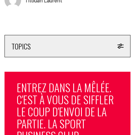
Titouan Laurent
TOPICS
ENTREZ DANS LA MÊLÉE.
C'EST À VOUS DE SIFFLER
LE COUP D'ENVOI DE LA
PARTIE. LA SPORT