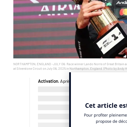
NORTHAMPTON, ENGLAND - JULY 06: Race winner Lando Norris of Great Britain and 
at Silverstone Circuit on July 06, 2025 in Northampton, England. (Photo by Andy
Activation
. Après avoir
construit des monoplace
de nouveau distingué dans les paddocks de Formu
la marque de jouets a créé des trophées compos
communiqué
. Ils ont été remis ce dimanche 6 j
Hulkenberg qui ont terminé la course respectivem
Ces constructions ont été inspirées par le tro
ont été créées par le designer de la marque Samu