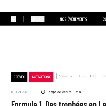
MENU
NOS ÉVÉNEMENTS
C
Activation
FORMULE 1
LE
BRÈVES
ACTIVATIONS
9 juillet 2025
Temps de lecture : 1 min
Formule 1. Des trophées en Le