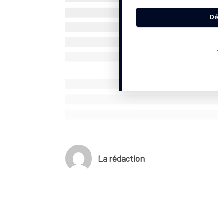
catégorie reine des championnats automobiles. I
pour venir à bout de ce projet. Cette opération
Lego et la Formule 1.
(c) SportBusiness.Club – Juillet 2025
La rédaction