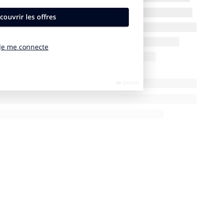
l a fallu plus de 210 heures à 7 constructeurs du groupe Lego
 intègre les activations du nouveau partenariat mondial entre