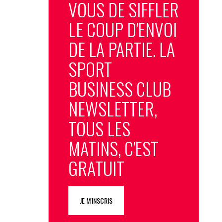
VOUS DE SIFFLER
LE COUP D'ENVOI
DE LA PARTIE. LA
SPORT
BUSINESS CLUB
NEWSLETTER,
TOUS LES
MATINS, C'EST
GRATUIT
JE M'INSCRIS