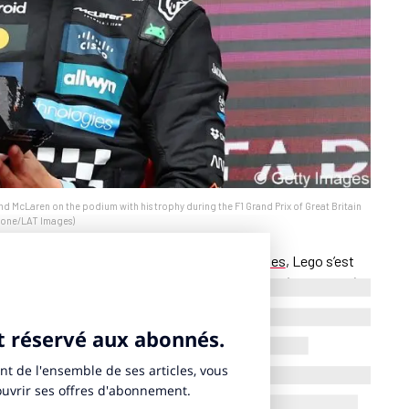
McLaren on the podium with his trophy during the F1 Grand Prix of Great Britain
 Hone/LAT Images)
s à taille réelle intégralement avec ses briques
, Lego s’est
le 1. A l’occasion du Grand Prix de Silverstone (Angleterre),
és de 2 717 briques pesant plus de 2 kilogrammes précise un
uillet 2024 aux pilotes Lando Norris, Oscar Piastri et Nico
ent à la 1ère, 2e, 3e place.
phée historique du Royal Automobile Club (RAC). Ces pièces
el Liltorp Johnson pour célébrer le 75e anniversaire de la