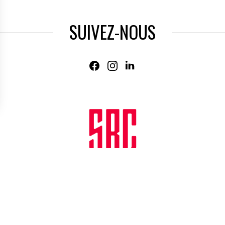
SUIVEZ-NOUS
Agence web
:
Novius