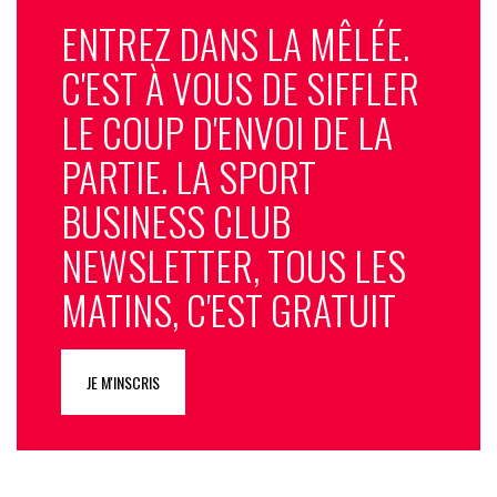
ENTREZ DANS LA MÊLÉE.
C'EST À VOUS DE SIFFLER
LE COUP D'ENVOI DE LA
PARTIE. LA SPORT
BUSINESS CLUB
NEWSLETTER, TOUS LES
MATINS, C'EST GRATUIT
JE M'INSCRIS