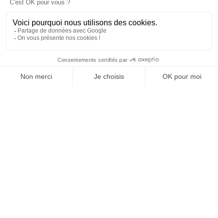
SUIVEZ-NOUS
Agence web
:
Novius