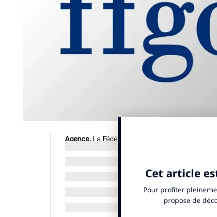
Agence.
La Fédération française de golf (FF Gol
L’agence sera en charge de déployer plusieurs s
public rajeuni, indique un communiqué publié l
défis, de pastilles humoristiques et de portrai
française de tennis.
© SportBusiness.Club – Juin 2026