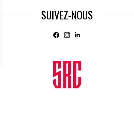
SUIVEZ-NOUS
Agence web
:
Novius