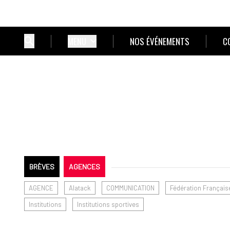
MENU
NOS ÉVÉNEMENTS
C
BRÈVES
AGENCES
AGENCE
Alatack
COMMUNICATION
Fédération Française
Institutions
Institutions sportives