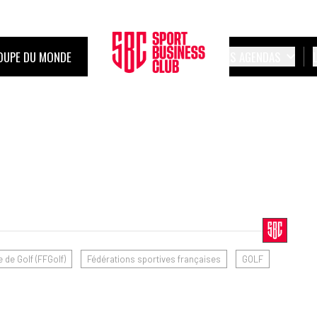
OUPE DU MONDE
LES AGENDAS
 de Golf (FFGolf)
Fédérations sportives françaises
GOLF