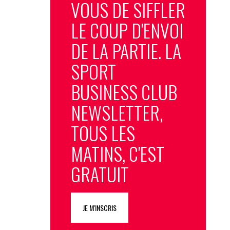
VOUS DE SIFFLER
LE COUP D'ENVOI
DE LA PARTIE. LA
SPORT
BUSINESS CLUB
NEWSLETTER,
TOUS LES
MATINS, C'EST
GRATUIT
JE M'INSCRIS