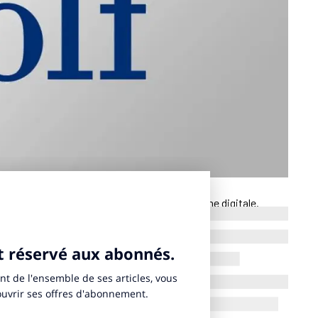
f) a confié à Alatack la gestion de sa campagne digitale.
pots afin d’aller chercher de nouveaux licenciés auprès d’un
e mardi 2 juin 2026. Les différentes vidéos sont composées de
ts de golfeurs. Alatack accompagne également la Fédération