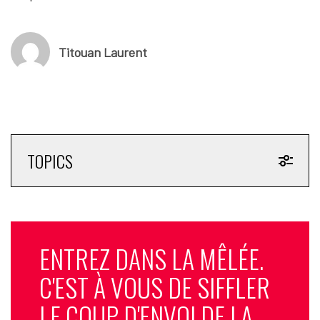
Titouan Laurent
TOPICS
ENTREZ DANS LA MÊLÉE.
C'EST À VOUS DE SIFFLER
LE COUP D'ENVOI DE LA