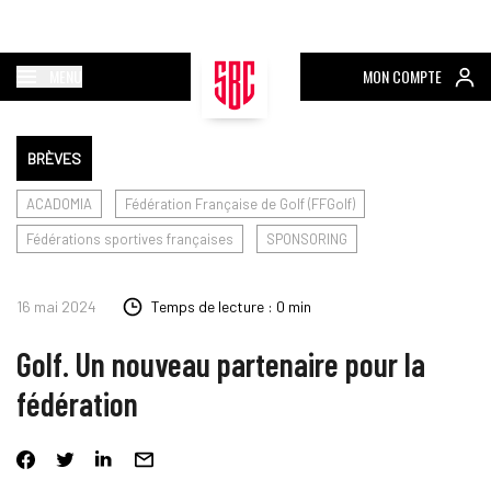
MENU
MON COMPTE
BRÈVES
ACADOMIA
Fédération Française de Golf (FFGolf)
Fédérations sportives françaises
SPONSORING
16 mai 2024
Temps de lecture : 0 min
Golf. Un nouveau partenaire pour la
fédération