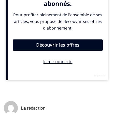
et entreprises à converger, avec des résultats visibles dans
des délais réduits. Parr Paola Pierotti. A lire ici
Le quotidien économique analyse l’effet d’entraînement des
grands événements sur l’investissement public et privé en
Italie. Après Milano-Cortina 2026, d’autres rendez-vous
internationaux accélèrent les projets urbains. Selon le journal Il
Sole 24 Ore, les échéances imposées « obligent institutions et
entreprises à converger ». Les procédures sont raccourcies.
Les chantiers avancent plus vite. Les territoires misent sur
ces événements pour financer des infrastructures et renforcer
leur attractivité.
La rédaction