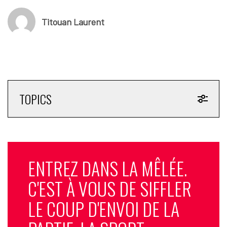
Titouan Laurent
TOPICS
ENTREZ DANS LA MÊLÉE.
C'EST À VOUS DE SIFFLER
LE COUP D'ENVOI DE LA