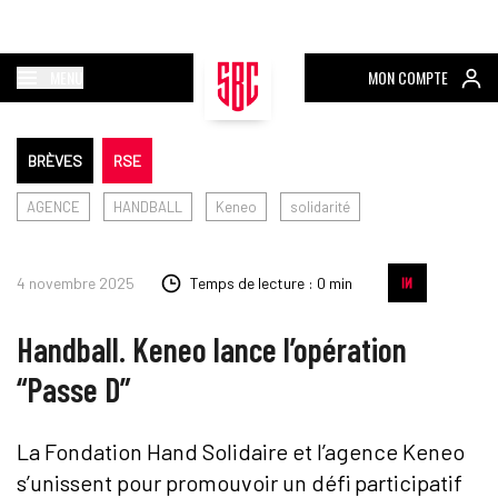
MENU
MON COMPTE
BRÈVES
RSE
AGENCE
HANDBALL
Keneo
solidarité
4 novembre 2025
Temps de lecture : 0 min
Handball. Keneo lance l’opération
“Passe D”
La Fondation Hand Solidaire et l’agence Keneo
s’unissent pour promouvoir un défi participatif