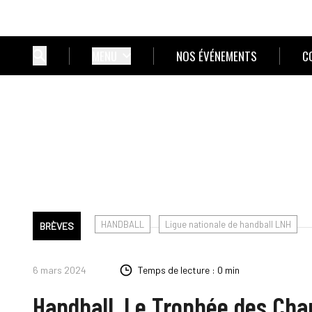
MENU
NOS ÉVÉNEMENTS
C
HANDBALL
Ligue nationale de handball LNH
BRÈVES
6 mars 2024
Temps de lecture : 0 min
Handball. Le Trophée des Ch