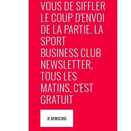
VOUS DE SIFFLER
LE COUP D'ENVOI
DE LA PARTIE. LA
SPORT
BUSINESS CLUB
NEWSLETTER,
TOUS LES
MATINS, C'EST
GRATUIT
JE M'INSCRIS