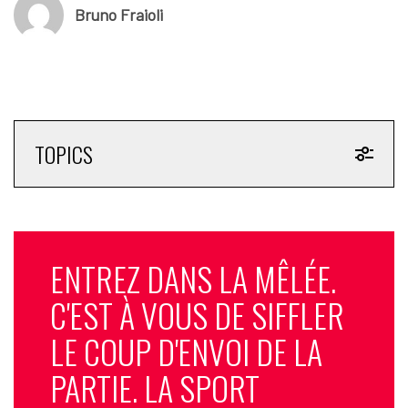
Bruno Fraioli
TOPICS
ENTREZ DANS LA MÊLÉE.
C'EST À VOUS DE SIFFLER
LE COUP D'ENVOI DE LA
PARTIE. LA SPORT