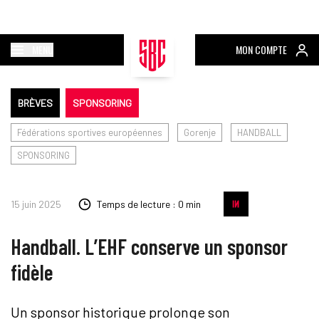
MENU
MON COMPTE
BRÈVES
SPONSORING
Fédérations sportives européennes
Gorenje
HANDBALL
SPONSORING
15 juin 2025
Temps de lecture : 0 min
Handball. L’EHF conserve un sponsor
fidèle
Un sponsor historique prolonge son