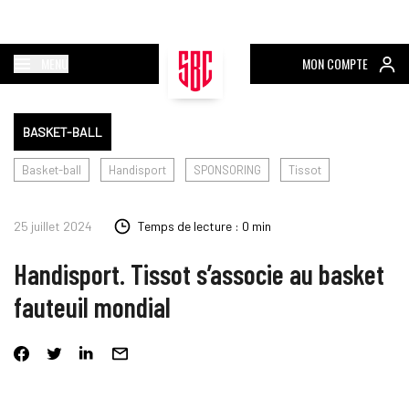
MENU
MON COMPTE
BASKET-BALL
Basket-ball
Handisport
SPONSORING
Tissot
25 juillet 2024
Temps de lecture : 0 min
Handisport. Tissot s’associe au basket
fauteuil mondial