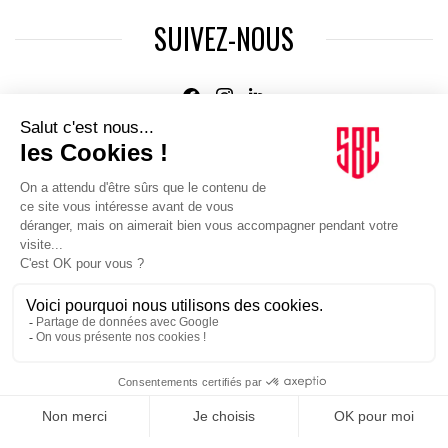
SUIVEZ-NOUS
Agence web
:
Novius