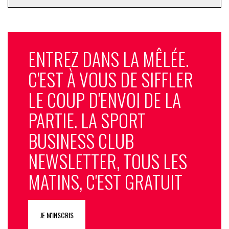
ENTREZ DANS LA MÊLÉE.
C'EST À VOUS DE SIFFLER
LE COUP D'ENVOI DE LA
PARTIE. LA SPORT
BUSINESS CLUB
NEWSLETTER, TOUS LES
MATINS, C'EST GRATUIT
JE M'INSCRIS