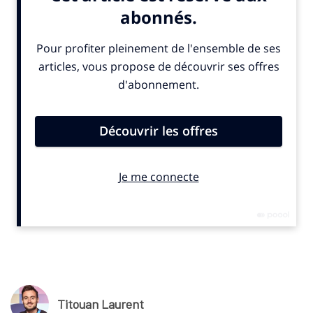
Racing 92
, a révélé
SportBusiness.Club
. Selon nos
informations, c’est une ancienne de la Fédération Française de
Tennis qui va bientôt rejoindre la FFR pour prendre la direction
du département marketing : Johanna Remy Pollet. Cette
professionnelle, qui a passé deux ans à l’Open d’Australie, est
depuis près de 4 ans Directrice des partenariats de Team
Vitality, une des principales équipes e-sport françaises.
© SportBusiness.Club – Mai 2026
Titouan Laurent