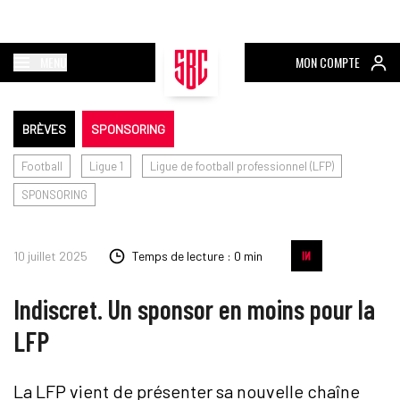
MENU
MON COMPTE
BRÈVES
SPONSORING
Football
Ligue 1
Ligue de football professionnel (LFP)
SPONSORING
10 juillet 2025
Temps de lecture : 0 min
Indiscret. Un sponsor en moins pour la
LFP
La LFP vient de présenter sa nouvelle chaîne