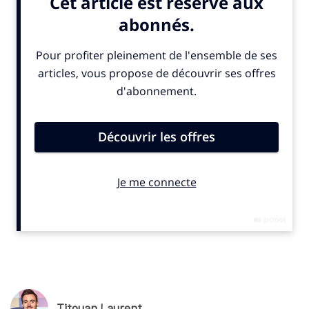
avec l’instance sportive à l’échéance de son contrat c’est-à-
dire la fin de la saison 2024/2025 a appris
SportBusiness.Club
. L’information nous a d’ailleurs été
confirmée. Il s’agit du partenaire horlogerie, Oris. La marque
bénéficiait depuis trois saisons du statut de chronométreur
officiel de la Ligue 1 et de la Ligue 2. Elle était visible sur les
panneaux électroniques porté par l’arbitre assistant lors de
l’annonce du temps additionnel. Pour l’heure, selon nos
informations, aucune marque du secteur ne se serait
positionnée pour succéder à Oris.
© SportBusiness.Club – Juillet 2025
Titouan Laurent