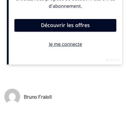
en charge de la concession depuis 1998, devra remettre les clés
de l’infrastructure à GL Events. Le groupe lyonnais a remporté
le nouvel appel d’offres pour une durée de 30 ans. Toutefois,
dès le 31 juillet tous les contrats de loges et hospitalités
actuels seront caducs. GL Events doit donc renégocier
l’ensemble des contrats avec les entreprises clientes.
Problème : à fin juin, aucune entreprise des interrogées par
SportBusiness.Club
n’a été contactée par les services
commerciaux du futur gestionnaire. L’inquiétude monte chez
elles alors que l’agenda du Stade reste chargé. Ainsi, deux
concerts du groupe ACDC sont programmés les 9 et 13 août.
Les coupes de champagne risquent de rester vides dans les
loges. Sur le site officiel du Stade de France, les offres
Bruno Fraioli
hospitalité s’arrêtent au samedi 2 août, date du concert de
Blackpink.
© SportBusiness.Club – Juin 2025