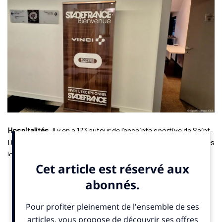
Hospitalités
. Il y en a 173 autour de l’enceinte sportive de Saint-
Denis (Seine-Saint-Denis). D’une capacité de 12 à 40 invités, les
loges du Stade de France incarnent le concept de l’hospitalité
dans le sport. À ces espaces s’ajoutent plusieurs milliers de
“sièges Premier”, où les spectateurs VIP partagent des salons
de réception. Mais, pour les entreprises clientes de ces
espaces, l’avenir est incertain.
Mardi 5 août 2025, en plein été, le consortium Vinci-Bouygues,