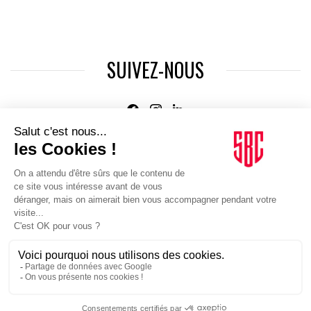
SUIVEZ-NOUS
Agence web
:
Novius