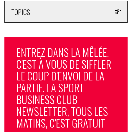
TOPICS
ENTREZ DANS LA MÊLÉE.
C'EST À VOUS DE SIFFLER
LE COUP D'ENVOI DE LA
PARTIE. LA SPORT
BUSINESS CLUB
NEWSLETTER, TOUS LES
MATINS, C'EST GRATUIT