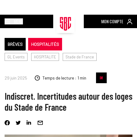
MENU
MON COMPTE
BRÈVES
HOSPITALITÉS
GL Events
HOSPITALITE
Stade de France
29 juin 2025
Temps de lecture : 1 min
Indiscret. Incertitudes autour des loges
du Stade de France