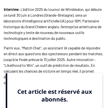
Interview
. L’édition 2025 du tournoi de Wimbledon, qui débute
ce lundi 30 juin à Londres (Grande-Bretagne), sera un
laboratoire d’intelligence artificielle (IA) pour IBM. Partenaire
historique du Grand Chelem anglais, l’entreprise américaine de
technologie y teste de nouveau de nouveaux outils
technologiques à destination du public.
Parmi eux, “Match Chat”, un assistant IA capable de répondre
en direct aux questions des spectateurs pendant les matches,
jusqu’à la finale prévue le 13 juillet 2025. Autre innovation :
“Likelihood to Win”, un outil de prédiction de résultats. En
calculant les chances de victoire en temps réel, il promet
d’enrichir le suivi des matches… au risque d’embêter er les
opérateurs de paris sportifs.
De passage au salon Vivatech en juin à Paris, Jonathan
Adashek, vice-président marketing et communication d’IBM, a
confié à
SportBusiness.Club
que son entreprise avec ses