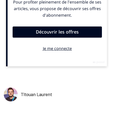
solutions liées à l’IA compte bien peser sur l’avenir du sport et
ses usages numériques.
Quel est le lien entre IBM et le sport ?
Jonathan Adashek
:
« IBM a une longue histoire dans le
sport. Nous avons plus de 30 ans de partenariats dans le
monde. Avec Wimbledon, l’US Open ou encore le Masters de
golf*. En 2024, nous sommes également devenus
partenaires de l’écurie de Formule 1 Ferrari et de l’UFC. Nous
travaillons avec bien sûr avec d’autres clubs et
organisations. Ces collaborations nous permettent de
donner vie à notre technologie d’une manière différente.
Parfois, lorsque nous parlons de la technologie, elle peut
être abstraite et difficile à suivre. Le sport permet IBM de
vulgariser ses actions ».
Titouan Laurent
Quels sont les enjeux de ces contrats de sponsoring ?
J.A.
: «
Je souhaite établir des partenariats. Pour moi, il y a