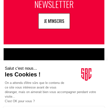
NEWSLETTER
pourrions les aider avec l’IA. C’est notamment le cas en
matière de fan expérience. Petit à petit, cela va devenir la
norme. La France n’est pas en retard : pas plus qu’un autre
JE M'INSCRIS
pays européen ».
Avec quels clubs français discutez-vous ?
J.A.
: «
Ca, je ne peux pas le révéler. C’est encore au stade
des discussions »
Le sport doit-il faire mieux en termes de fan expérience ?
LE GOUPE
J.A.
:
« Oui. Le sport doit offrir des expériences beaucoup
INFLUENCIA
plus personnalisées et pertinentes aux fans. Que ce soit
dans le stade ou devant un écran. C’est le seul moyen de les
fidéliser car les résultats sportifs ne sont pas toujours là. Il
faut s’assurer de garder des fans engagés même lorsque
JE DÉCOUVRE LE GROUPE
c’est plus difficile. Il y a des leviers à utiliser autour des
récompenses par exemple »
«