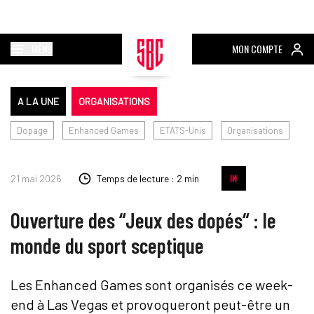
MENU
MON COMPTE
A LA UNE
ORGANISATIONS
Dopage
Enhanced Games
ETATS-Unis
Organisations
21 mai 2026
Temps de lecture : 2 min
Ouverture des “Jeux des dopés“ : le
monde du sport sceptique
Les Enhanced Games sont organisés ce week-
end à Las Vegas et provoqueront peut-être un