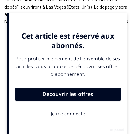
dopés”, s’ouvriront à Las Vegas (États-Unis). Le dopage y sera
autorisé, sous contrôle médical. Trois sports sont annoncés :
l’athlétisme, avec le 100 mètres, la natation, avec des 50 et 100
mètres nage libre et papillon, et la force, autour de
l’haltérophilie. Environ quarante sportifs sont attendus, dont le
sprinteur français
Mouhamadou Fall
, suspendu depuis avril
2024 pour manquements à ses obligations de localisation.
Pour chaque épreuve, les organisateurs promettent une
dotation de 500 000 dollars (environ 431 200 euros), dont
250 000 dollars (environ 215 600 euros) pour le vainqueur. Des
primes sont aussi prévues en cas de record. Ces nouvelles
performances ne seront toutefois reconnues par aucune
fédération internationale. L’enveloppe financière atteint un
million de dollars (environ 862 000 euros) pour un record du
monde sur le 100 mètres en athlétisme ou le 50 mètres nage
libre en natation.
Pour financer ce prize-money, les Enhanced Games s’appuient