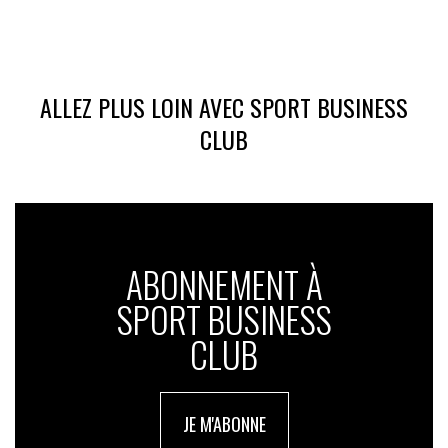
fédérations tolérer, à terme, un “dopage contrôlé” et évoque
l’hypothèse d’une catégorie “open” aux Jeux olympiques.
Espérons que ces prédictions restent fausses.
ALLEZ PLUS LOIN AVEC SPORT BUSINESS
© SportBusiness.Club – Mai 2026
CLUB
ABONNEMENT À
SPORT BUSINESS
CLUB
JE M'ABONNE