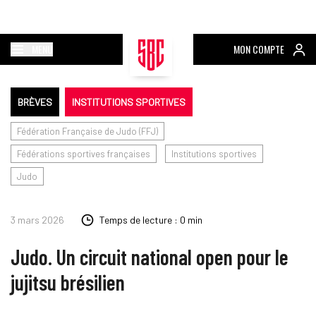
MENU
MON COMPTE
BRÈVES
INSTITUTIONS SPORTIVES
Fédération Française de Judo (FFJ)
Fédérations sportives françaises
Institutions sportives
Judo
3 mars 2026
Temps de lecture : 0 min
Judo. Un circuit national open pour le
jujitsu brésilien