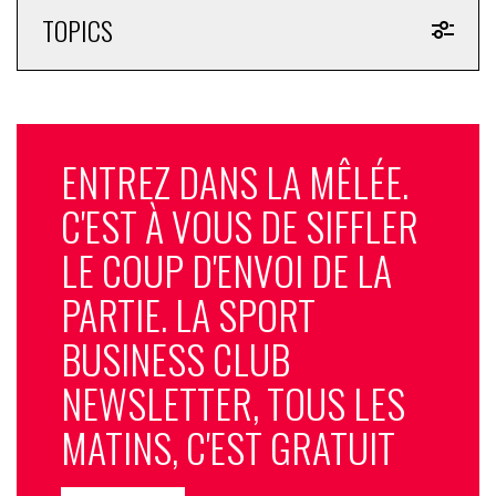
TOPICS
ENTREZ DANS LA MÊLÉE.
C'EST À VOUS DE SIFFLER
LE COUP D'ENVOI DE LA
PARTIE. LA SPORT
BUSINESS CLUB
NEWSLETTER, TOUS LES
MATINS, C'EST GRATUIT