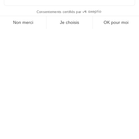
SUIVEZ-NOUS
Agence web
:
Novius