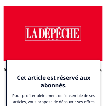
Basket-ball. La Dépêche samedi 23 novembre 2024.
Les Bleus,
vice-champions olympiques, accueillent Chypre ce dimanche
24 novembre dans le cadre des qualifications pour l’Euro-2025.
Soit le dernier rendez-vous en qualité de président de la FFBB
pour Jean-Pierre Siutat, qui va passer la main d’ici quelques
jours après 14 ans à la tête du basket tricolore. Propos
recueillis par Valentin Marcinkowski.
A lire ici
.