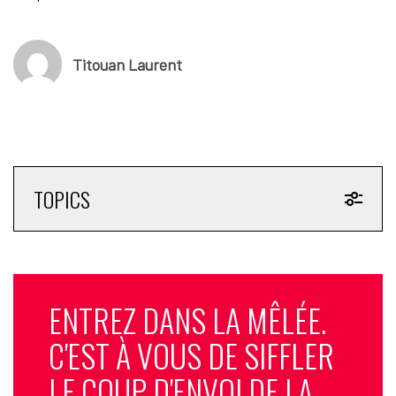
Titouan Laurent
TOPICS
ENTREZ DANS LA MÊLÉE.
C'EST À VOUS DE SIFFLER
LE COUP D'ENVOI DE LA