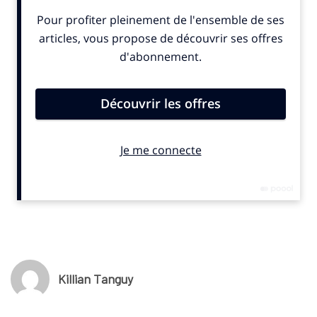
et l’expérience fan afin de développer leurs revenus.
L’AS Monaco Basket afficherait notamment une hausse de 50
% de ses revenus billetterie, le club de football de Rodez
revendique 55 % d’abonnés supplémentaires et les Brûleurs de
Loups, l’équipe de hockey de Grenoble, atteignent 98 % de taux
de remplissage, selon le communiqué publié mercredi 17 juin
2026.
Ces résultats ont été dévoilés lors du premier Eventori
Community Day organisé le 3 juin 2026. Il s’agissait d’une
journée qui a rassemblé des représentants de clubs partenaires
de la plateforme autour de trois ateliers consacrés au reporting
et à l’aide à la décision, à l’intelligence artificielle appliquée à la
connaissance des supporters et à l’innovation au service de
l’expérience fan, est-il précisé.
© SportBusiness.Club – Juin 2026
Killian Tanguy