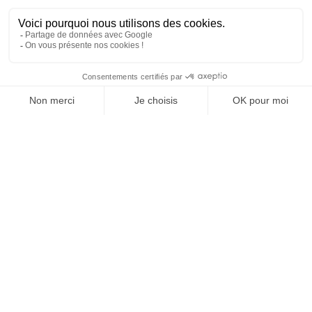
SUIVEZ-NOUS
Agence web
:
Novius