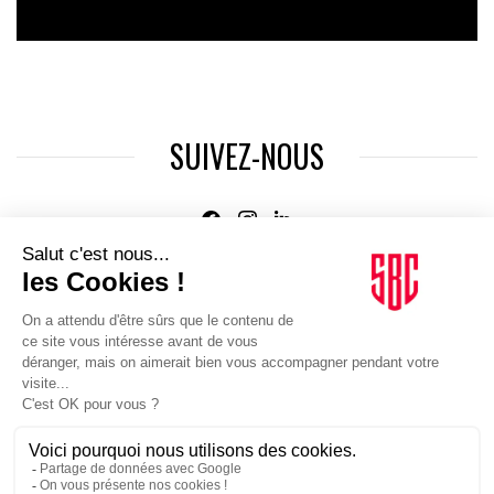
SUIVEZ-NOUS
Agence web
:
Novius