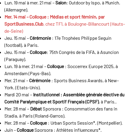
Lun. 19 mai à mer. 21 mai –
Salon
: Outdoor by Ispo, à Munich.
(Allemagne).
Mer. 14 mai – Colloque : Médias et sport féminin, par
SportBusiness.Club
, chez TF1, à Boulogne-Billancourt (Hauts-
de-Seine)
Jeu. 15 mai –
Cérémonie
: 17e Trophées Philippe Seguin
(football), à Paris.
Jeu. 15 mai –
Colloque
: 75th Congrès de la FIFA, à Asuncion
(Paraguay).
Lun. 19 à mer. 21 mai –
Colloque
: Soccerrex Europe 2025, à
Amsterdam (Pays-Bas).
Mer. 21 mai –
Cérémonie
: Sports Business Awards, à New-
York. (Etats-Unis).
Mardi 20 mai –
Institutionnel : Assemblée générale élective du
Comité Paralympique et Sportif Français (CPSF)
, à Paris..
Mer. 28 mai –
Débat
Sporsora : Consommation des fans in
Stadia, à Paris (Roland-Garros).
Mer. 28 mai –
Colloque
: Urban Sports Session*. (Montpellier).
Juin –
Colloque
Sporsora : Athlètes influenceurs*.