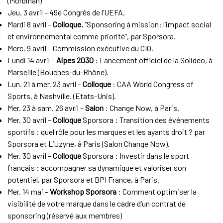
(Morbihan)
Jeu. 3 avril – 49e Congrès de l’UEFA.
Mardi 8 avril –
Colloque.
“Sponsoring à mission: l’impact social
et environnemental comme priorité”, par Sporsora.
Merc. 9 avril – Commission exécutive du CIO.
Lundi 14 avril –
Alpes 2030
: Lancement officiel de la Solideo, à
Marseille (Bouches-du-Rhône).
Lun. 21 à mer. 23 avril –
Colloque
: CAA World Congress of
Sports, à Nashville. (Etats-Unis).
Mer. 23 à sam. 26 avril –
Salon
: Change Now, à Paris.
Mer. 30 avril –
Colloque
Sporsora : Transition des événements
sportifs : quel rôle pour les marques et les ayants droit ? par
Sporsora et L’Uzyne, à Paris (Salon Change Now).
Mer. 30 avril –
Colloque
Sporsora : Investir dans le sport
français : accompagner sa dynamique et valoriser son
potentiel, par Sporsora et BPI France, à Paris.
Mer. 14 mai –
Workshop Sporsora
: Comment optimiser la
visibilité de votre marque dans le cadre d’un contrat de
sponsoring (réservé aux membres)