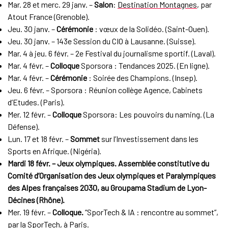
Mar. 28 et merc. 29 janv. –
Salon
:
Destination Montagnes
, par
Atout France (Grenoble).
Jeu. 30 janv. –
Cérémonie
: vœux de la Solidéo. (Saint-Ouen).
Jeu. 30 janv. – 143e Session du CIO à Lausanne. (Suisse).
Mar. 4 à jeu. 6 févr. – 2e Festival du journalisme sportif. (Laval).
Mar. 4 févr. –
Colloque
Sporsora : Tendances 2025. (En ligne).
Mar. 4 févr. –
Cérémonie
: Soirée des Champions. (Insep).
Jeu. 6 févr. – Sporsora : Réunion collège Agence, Cabinets
d’Etudes. (Paris).
Mer. 12 févr. –
Colloque
Sporsora: Les pouvoirs du naming. (La
Défense).
Lun. 17 et 18 févr. –
Sommet
sur l’Investissement dans les
Sports en Afrique. (Nigéria).
Mardi 18 févr. – Jeux olympiques. Assemblée constitutive du
Comité d’Organisation des Jeux olympiques et Paralympiques
des Alpes françaises 2030, au Groupama Stadium de Lyon-
Décines (Rhône).
Mer. 19 févr. –
Colloque.
“SporTech & IA : rencontre au sommet”,
par la SporTech, à Paris.