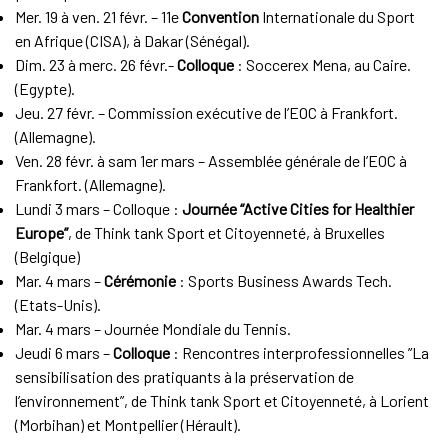
Mer. 19 à ven. 21 févr. – 11e
Convention
Internationale du Sport
en Afrique (CISA), à Dakar (Sénégal).
Dim. 23 à merc. 26 févr.-
Colloque
: Soccerex Mena, au Caire.
(Egypte).
Jeu. 27 févr. – Commission exécutive de l’EOC à Frankfort.
(Allemagne).
Ven. 28 févr. à sam 1er mars – Assemblée générale de l’EOC à
Frankfort. (Allemagne).
Lundi 3 mars – Colloque :
Journée “Active Cities for Healthier
Europe”
, de Think tank Sport et Citoyenneté, à Bruxelles
(Belgique)
Mar. 4 mars –
Cérémonie
: Sports Business Awards Tech.
(Etats-Unis).
Mar. 4 mars – Journée Mondiale du Tennis.
Jeudi 6 mars –
Colloque
: Rencontres interprofessionnelles ”La
sensibilisation des pratiquants à la préservation de
l’environnement”, de Think tank Sport et Citoyenneté, à Lorient
(Morbihan) et Montpellier (Hérault).