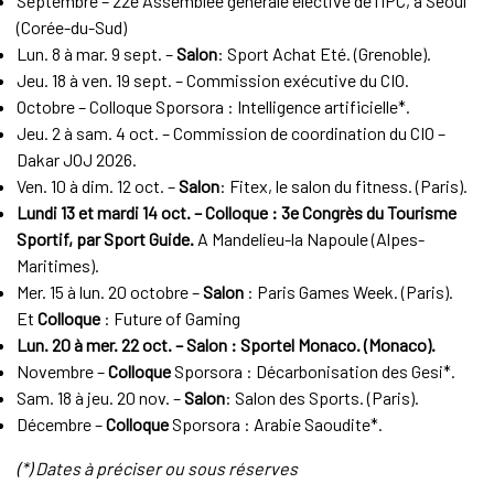
Septembre – 22e Assemblée générale élective de l’IPC, à Séoul
(Corée-du-Sud)
Lun. 8 à mar. 9 sept. –
Salon
: Sport Achat Eté. (Grenoble).
Jeu. 18 à ven. 19 sept. – Commission exécutive du CIO.
Octobre – Colloque Sporsora : Intelligence artificielle*.
Jeu. 2 à sam. 4 oct. – Commission de coordination du CIO –
Dakar JOJ 2026.
Ven. 10 à dim. 12 oct. –
Salon
: Fitex, le salon du fitness. (Paris).
Lundi 13 et mardi 14 oct. – Colloque : 3e Congrès du Tourisme
Sportif, par Sport Guide.
A Mandelieu-la Napoule (Alpes-
Maritimes).
Mer. 15 à lun. 20 octobre –
Salon
: Paris Games Week. (Paris).
Et
Colloque
: Future of Gaming
Lun. 20 à mer. 22 oct. – Salon : Sportel Monaco. (Monaco).
Novembre –
Colloque
Sporsora : Décarbonisation des Gesi*.
Sam. 18 à jeu. 20 nov. –
Salon
: Salon des Sports. (Paris).
Décembre –
Colloque
Sporsora : Arabie Saoudite*.
(*) Dates à préciser ou sous réserves