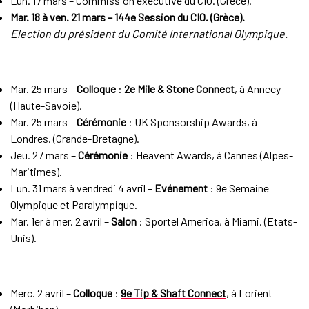
Lun. 17 mars – Commission exécutive du CIO. (Grèce).
Mar. 18 à ven. 21 mars – 144e Session du CIO. (Grèce).
Election du président du Comité International Olympique.
Mar. 25 mars –
Colloque
:
2e Mile & Stone Connect
, à Annecy
(Haute-Savoie).
Mar. 25 mars –
Cérémonie
: UK Sponsorship Awards, à
Londres. (Grande-Bretagne).
Jeu. 27 mars –
Cérémonie
: Heavent Awards, à Cannes (Alpes-
Maritimes).
Lun. 31 mars à vendredi 4 avril –
Evénement
: 9e Semaine
Olympique et Paralympique.
Mar. 1er à mer. 2 avril –
Salon
: Sportel America, à Miami. (Etats-
Unis).
Merc. 2 avril –
Colloque
:
9e Tip & Shaft Connect
, à Lorient