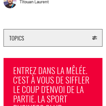
Titouan Laurent
TOPICS
Laure Funten-Prévost
ENTREZ DANS LA MÊLÉE.
C'EST À VOUS DE SIFFLER
LE COUP D'ENVOI DE LA
PARTIE. LA SPORT