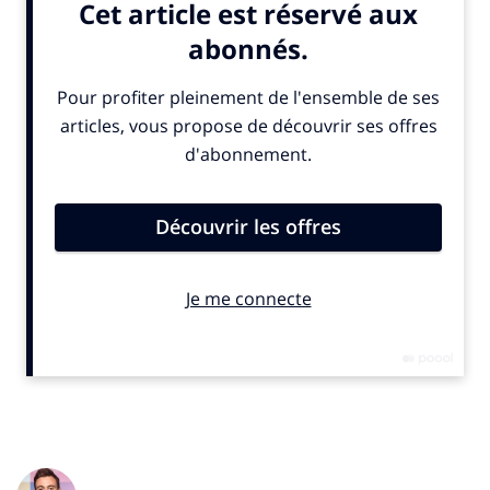
(A.S.O.) depuis 2012 avant d’être rattachée au comité
d’organisation des Jeux de Paris 2024 pour les événements
d’athlétisme sur route. «
Je bénéficie d’une expérience
solide dans de nombreux domaines comme la
communication, l’événementiel ou encore les partenariats
et les activations
» explique-t-elle a SportBusiness.Club. Pour
l’instant, Laure Funten-Prévost a répondu a un appel d’offres
d’un marathon étranger et souhaite collaborer avec des
organisateurs d’événements et des équipementiers.
(c) SportBusiness.Club septembre 2025