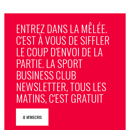
ENTREZ DANS LA MÊLÉE.
C'EST À VOUS DE SIFFLER
LE COUP D'ENVOI DE LA
PARTIE. LA SPORT
BUSINESS CLUB
NEWSLETTER, TOUS LES
MATINS, C'EST GRATUIT
JE M'INSCRIS