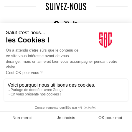
SUIVEZ-NOUS
Agence web
:
Novius