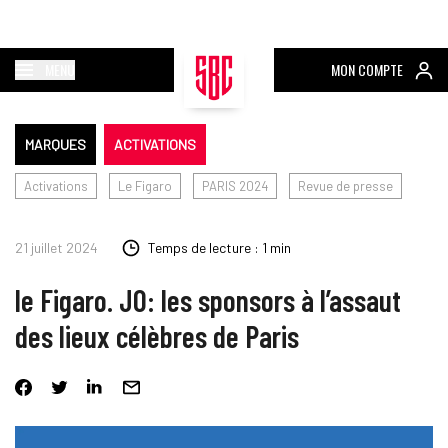
MENU
MON COMPTE
MARQUES
ACTIVATIONS
Activations
Le Figaro
PARIS 2024
Revue de presse
21 juillet 2024
Temps de lecture : 1 min
le Figaro. JO: les sponsors à l’assaut
des lieux célèbres de Paris