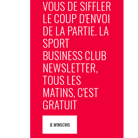
VOUS DE SIFFLER
LE COUP D'ENVOI
DE LA PARTIE. LA
SPORT
BUSINESS CLUB
NEWSLETTER,
TOUS LES
MATINS, C'EST
GRATUIT
JE M'INSCRIS