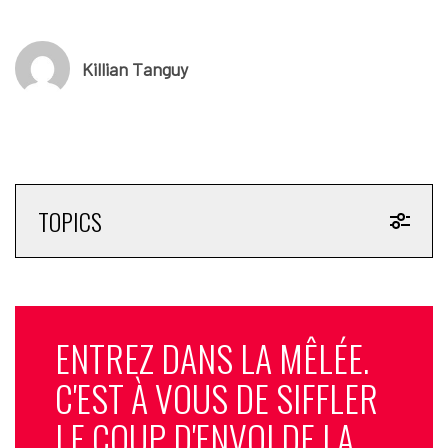
Killian Tanguy
TOPICS
ENTREZ DANS LA MÊLÉE.
C'EST À VOUS DE SIFFLER
LE COUP D'ENVOI DE LA