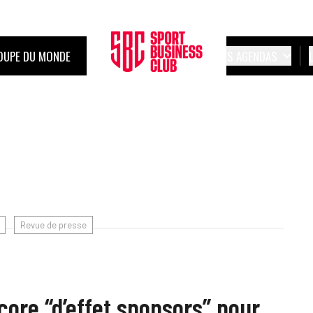
OUPE DU MONDE
LES AGENDAS
Revue de presse
core “d’effet sponsors” pour