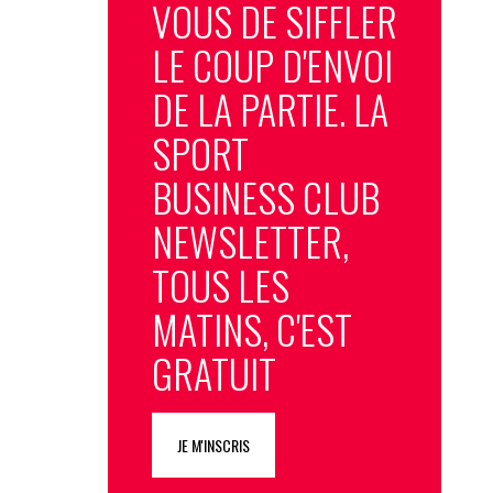
VOUS DE SIFFLER
LE COUP D'ENVOI
DE LA PARTIE. LA
SPORT
BUSINESS CLUB
NEWSLETTER,
TOUS LES
MATINS, C'EST
GRATUIT
JE M'INSCRIS