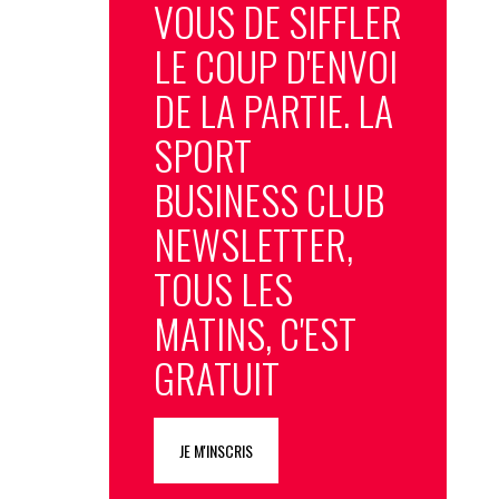
VOUS DE SIFFLER
LE COUP D'ENVOI
DE LA PARTIE. LA
SPORT
BUSINESS CLUB
NEWSLETTER,
TOUS LES
MATINS, C'EST
GRATUIT
JE M'INSCRIS