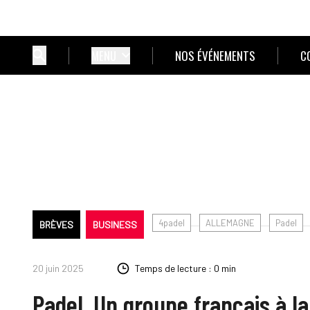
MENU
NOS ÉVÉNEMENTS
C
4padel
ALLEMAGNE
Padel
BRÈVES
BUSINESS
20 juin 2025
Temps de lecture : 0 min
Padel. Un groupe français à l