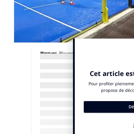
Marques
. Players a annoncé l’implantation de 4P
cinq clubs indoor, représentant 40 pistes, à Düs
épouse l’ambition de 4Padel d’être moteur de l’
(c) SportBusiness.Club – Juin 2025