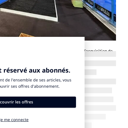
adel en Allemagne. Le groupe français a fait l’acquisition de
seldorf, Berlin, Münster, Essen et Mülheim. Cette stratégie
émergence du padel et des loisirs sportifs indoor en Europe.