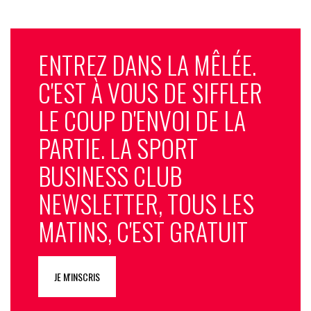
ENTREZ DANS LA MÊLÉE.
C'EST À VOUS DE SIFFLER
LE COUP D'ENVOI DE LA
PARTIE. LA SPORT
BUSINESS CLUB
NEWSLETTER, TOUS LES
MATINS, C'EST GRATUIT
JE M'INSCRIS