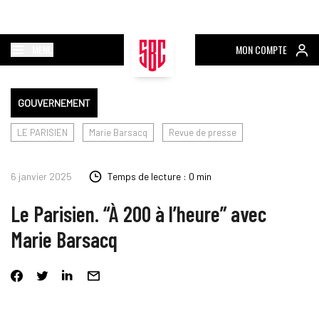
MENU
MON COMPTE
GOUVERNEMENT
LE PARISIEN
Marie Barsacq
Revue de presse
6 janvier 2025
Temps de lecture : 0 min
Le Parisien. “À 200 à l’heure” avec
Marie Barsacq