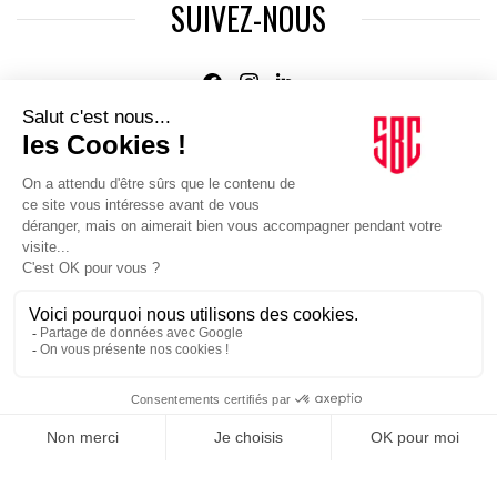
SUIVEZ-NOUS
Agence web
:
Novius