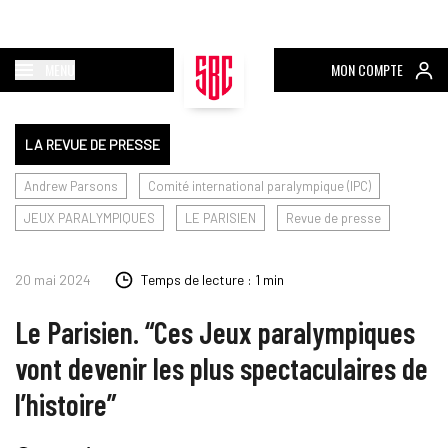
MENU
MON COMPTE
LA REVUE DE PRESSE
Andrew Parsons
Comité international paralympique (IPC)
JEUX PARALYMPIQUES
LE PARISIEN
Revue de presse
20 mai 2024
Temps de lecture : 1 min
Le Parisien. “Ces Jeux paralympiques
vont devenir les plus spectaculaires de
l’histoire”