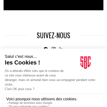
SUIVEZ-NOUS
Agence web
:
Novius