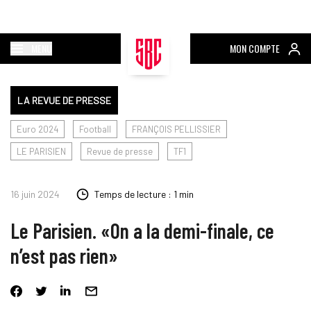
MENU
MON COMPTE
LA REVUE DE PRESSE
Euro 2024
Football
FRANÇOIS PELLISSIER
LE PARISIEN
Revue de presse
TF1
16 juin 2024
Temps de lecture : 1 min
Le Parisien. «On a la demi-finale, ce
n’est pas rien»