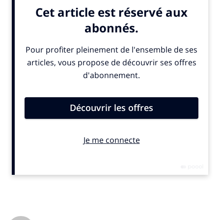
thématiques sociétales. «
Une marque peut y développer un
discours plus singulier
», a-t-elle affirmé en table ronde.
Sophie Sauvage, fondatrice de SportpowerHer et ex-dirigeante
de l’OL féminin, abonde dans ce sens. Elle a rappelé, forte de
son expérience américaine, que «
ne rien faire n’apporte rien
à une marque : il faut oser des prises de position.
» Pour
Frédérique Quentin, en charge du sponsoring haut niveau
féminin chez FDJ United, la proximité du sport féminin avec le
public permet aussi d’ouvrir des discussions de fond,
notamment sur la santé mentale.
Elle cite l’exemple de la cycliste néerlandaise Demi Vollering,
leader de l’équipe FDJ-Suez et Numéro Un mondiale : «
Ses
publications sur les réseaux sont sincères, fortes. On
s’identifie facilement à son quotidien.
» Même si les cols
qu’elle gravit ne sont pas ceux du grand public. Frédérique
Quentin précise toutefois : «
S’associer au sport féminin
implique souvent un effort d’activation supérieur pour les