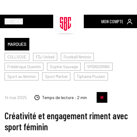
MENU
MON COMPTE
MARQUES
COLLOQUE
FDJ United
Football féminin
Frédérique Quentin
Sophie Sauvage
SPONSORING
Sport au féminin
Sport Market
Tiphaine Poulain
14 mai 2025
Temps de lecture : 2 min
Créativité et engagement riment avec
sport féminin