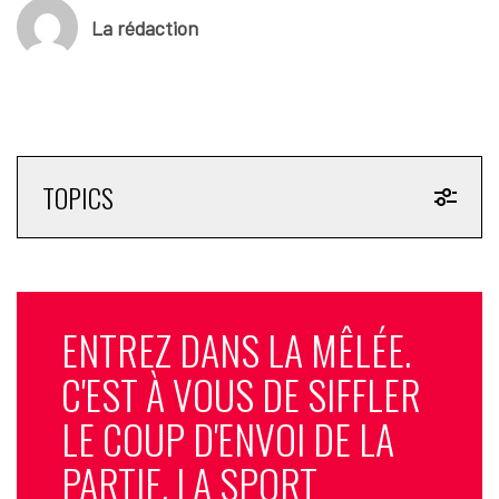
La rédaction
TOPICS
ENTREZ DANS LA MÊLÉE.
C'EST À VOUS DE SIFFLER
LE COUP D'ENVOI DE LA
PARTIE. LA SPORT