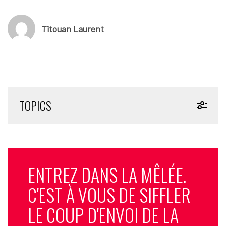
Titouan Laurent
TOPICS
ENTREZ DANS LA MÊLÉE.
C'EST À VOUS DE SIFFLER
LE COUP D'ENVOI DE LA