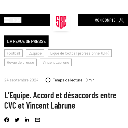
MENU
MON COMPTE
LA REVUE DE PRESSE
Football
L'Equipe
Ligue de football professionnel (LFP)
Revue de presse
Vincent Labrune
24 septembre 2024
Temps de lecture : 0 min
L’Equipe. Accord et désaccords entre
CVC et Vincent Labrune