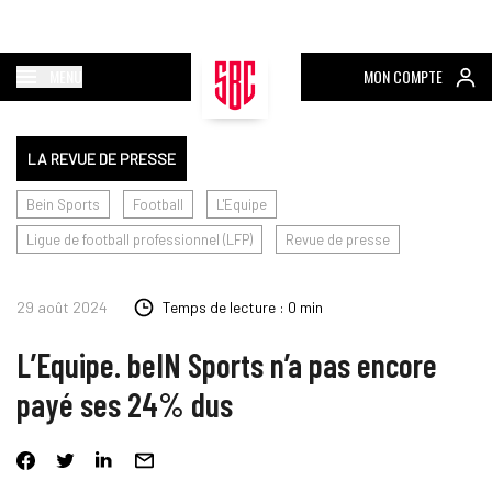
MENU
MON COMPTE
LA REVUE DE PRESSE
Bein Sports
Football
L'Equipe
Ligue de football professionnel (LFP)
Revue de presse
29 août 2024
Temps de lecture : 0 min
L’Equipe. beIN Sports n’a pas encore
payé ses 24% dus